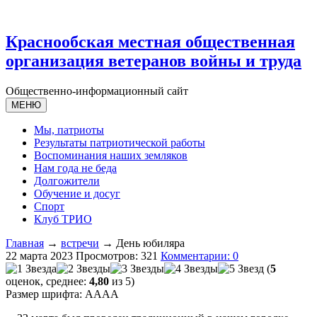
Краснообская местная общественная
организация ветеранов войны и труда
Общественно-информационный сайт
МЕНЮ
Мы, патриоты
Результаты патриотической работы
Воспоминания наших земляков
Нам года не беда
Долгожители
Обучение и досуг
Спорт
Клуб ТРИО
Главная
→
встречи
→ День юбиляра
22 марта 2023
Просмотров: 321
Комментарии: 0
(
5
оценок, среднее:
4,80
из 5)
Размер шрифта:
A
A
A
A