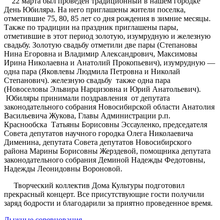
22 марта был проведен традиционный в нашем городке
День Юбиляра. На него приглашены жители поселка,
отметившие 75, 80, 85 лет со дня рождения в зимние месяцы.
Также по традиции на праздник приглашены пары,
отметившие в этот период золотую, изумрудную и железную
свадьбу. Золотую свадьбу отметили две пары (Степановы
Нина Егоровна и Владимир Александрович, Максимовы
Ирина Николаевна и Анатолий Прокопьевич), изумрудную —
одна пара (Яковлевы Людмила Петровна и Николай
Степанович). железную свадьбу также одна пара
(Новоселовы Эльвира Нарцизовна и Юрий Анатольевич).
Юбиляры принимали поздравления от депутата
законодательного собрания Новосибирской области Анатолия
Васильевича Жукова, Главы Администрации р.п.
Краснообска Татьяны Борисовны Эссауленко, председателя
Совета депутатов научного городка Олега Николаевича
Дименина, депутата Совета депутатов Новосибирского
района Марины Борисовны Жерздевой, помощника депутата
законодательного собрания Деминой Надежды Федотовны,
Надежды Леонидовны Вороновой.
Творческий коллектив Дома Культуры подготовил
прекрасный концерт. Все присутствующие гости получили
заряд бодрости и благодарили за приятно проведенное время.
Лыжные соревнования