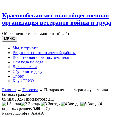
Краснообская местная общественная
организация ветеранов войны и труда
Общественно-информационный сайт
МЕНЮ
Мы, патриоты
Результаты патриотической работы
Воспоминания наших земляков
Нам года не беда
Долгожители
Обучение и досуг
Спорт
Клуб ТРИО
Главная
→
Новости
→ Поздравление ветерана - участника
боевых сражений.
05 мая 2025
Просмотров: 213
(
4
оценок, среднее:
5,00
из 5)
Размер шрифта:
A
A
A
A