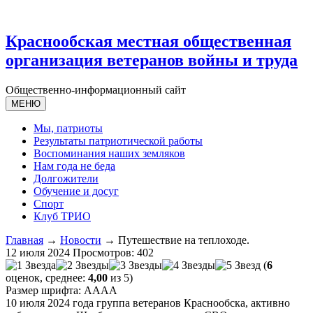
Краснообская местная общественная
организация ветеранов войны и труда
Общественно-информационный сайт
МЕНЮ
Мы, патриоты
Результаты патриотической работы
Воспоминания наших земляков
Нам года не беда
Долгожители
Обучение и досуг
Спорт
Клуб ТРИО
Главная
→
Новости
→ Путешествие на теплоходе.
12 июля 2024
Просмотров: 402
(
6
оценок, среднее:
4,00
из 5)
Размер шрифта:
A
A
A
A
10 июля 2024 года группа ветеранов Краснообска, активно