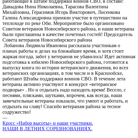
работающие в Штабе поддержки воинов СВО, в составе:
Давыдова Нина Николаевна, Тарасова Валентина
Михайловна, Герасимов Игорь Викторович, Лисенкова
Галина Александровна приняли участие в путешествии на
теплоходе по реке Оби. Мероприятие было организовано
Советом ветеранов Новосибирского района, и наши ветераны
были приглашены в качестве почетных гостей! Председатель
Совета ветеранов Новосибирского района
Лобанова Людмила Ивановна рассказала участникам о
планах работы и делах на ближайшее время, и хотя стоит
жаркая погода, забот у ветеранов не убавилось! Идет активная
подготовка к юбилею Новосибирского района, готовится к
выпуску книга по истории ветеранского движения, во всех
ветеранских организациях, в том числе и в Краснообске,
работают Штабы поддержки воинов СВО. В течение лета
ветераны активно участвуют в конкурсе «ветеранское
подворье» . Но и отдыхать надо находить время! Весело, с
песнями, плясками, шутками, впрочем, как всегда, наши
замечательные ветераны показали, что умеют и работать, и
отдыхать на славу! Спасибо ветеранам района за тесное
содружество!
—
Кросс «Набор высоты» и наши участники.
НАШИ В ЛЕТНИХ СОРЕВНОВАНИЯХ.